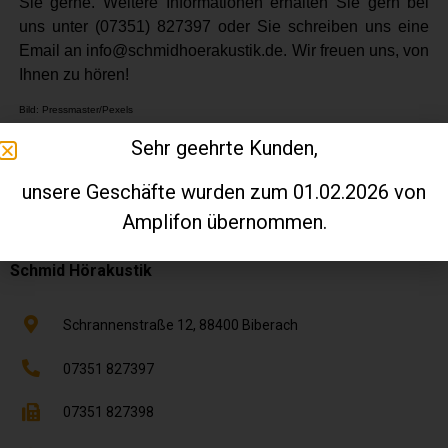
Sie gerne. Weitere Informationen erhalten Sie gern bei
uns unter (07351) 827397 oder Sie schreiben uns eine
Email an info@schmidhoerakustik.de. Wir freuen uns, von
Ihnen zu hören!
Bild: Pressmaster/Pexels
Sehr geehrte Kunden,
VORIGER
NÄCHSTER
Sport mit Hörgeräten? Aber sicher!
Keine Ahnung, wie es weiter geht? Werde Akustiker!
unsere Geschäfte wurden zum 01.02.2026 von
Amplifon übernommen.
Schmid Hörakustik
Schrannenstraße 12,
88400
Biberach
07351 827397
07351 827398