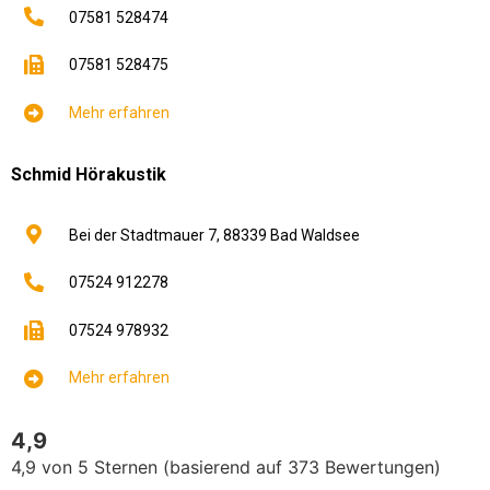
07581 528474
07581 528475
Mehr erfahren
Schmid Hörakustik
Bei der Stadtmauer 7,
88339
Bad Waldsee
07524 912278
07524 978932
Mehr erfahren
4,9
4,9 von 5 Sternen (basierend auf 373 Bewertungen)