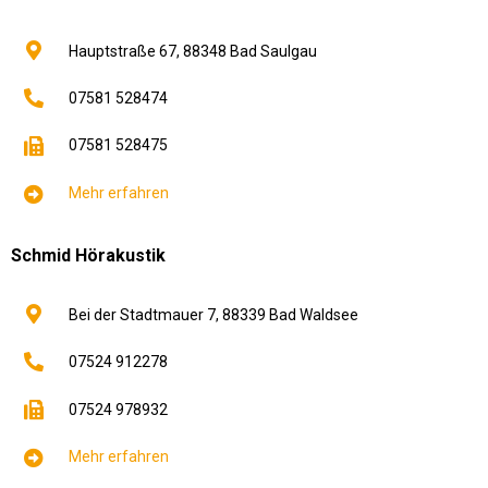
Hauptstraße 67,
88348
Bad Saulgau
07581 528474
07581 528475
Mehr erfahren
Schmid Hörakustik
Bei der Stadtmauer 7,
88339
Bad Waldsee
07524 912278
07524 978932
Mehr erfahren