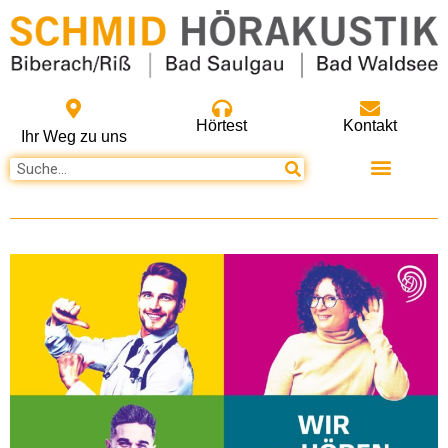
Hörtest
Kontakt
Ihr Weg zu uns
Unsere Produkte
Ausbildung und Jobs
Online Termin