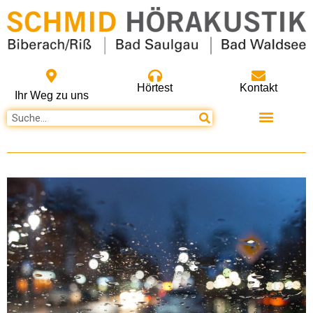
Hörtest
Kontakt
Ihr Weg zu uns
Unsere Produkte
Ausbildung und Jobs
Online Termin