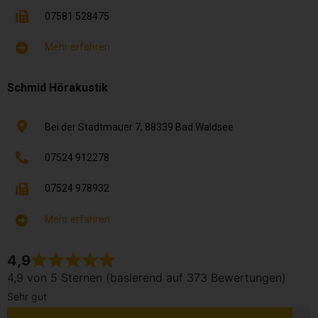
07581 528475
Mehr erfahren
Schmid Hörakustik
Bei der Stadtmauer 7,
88339
Bad Waldsee
07524 912278
07524 978932
Mehr erfahren
4,9
4,9 von 5 Sternen (basierend auf 373 Bewertungen)
Sehr gut