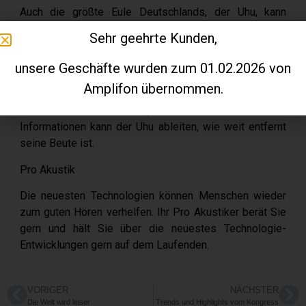
Auch die größte Eule Deutschlands, der Uhu, kann
fantastisch hören, was um sie herum vorgeht. Der
Sehr geehrte Kunden,
Greifvogel beginnt in der Dämmerung mit seiner Jagd.
Dabei helfen ihm auch seine kaum sichtbaren Ohren, bei
unsere Geschäfte wurden zum 01.02.2026 von
dem eines etwas tiefer als das andere angesetzt ist.
Amplifon übernommen.
Schallwellen erreichen die beiden Öffnungen zu
unterschiedlichen Zeitpunkten. Aus diesen
Informationen kann der Uhu ableiten, wie weit entfernt
seine Beute ist.
Pro Akustik
Die neuesten Technologien können Menschen wieder
zum guten Hören verhelfen. Ihr Pro Akustiker berät Sie
gern und hält Sie über die neuestes Technologie-
Entwicklungen gern auf dem Laufenden.
VORIGER
NÄCHSTER
Die Welt wird leiser
Trends und Highlights vom Kongress