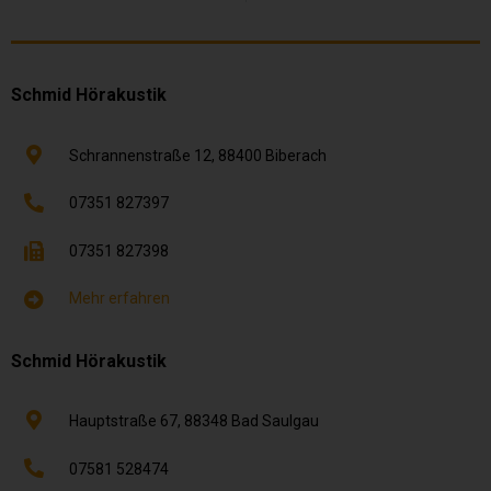
Schmid Hörakustik
Schrannenstraße 12,
88400
Biberach
07351 827397
07351 827398
Mehr erfahren
Schmid Hörakustik
Hauptstraße 67,
88348
Bad Saulgau
07581 528474